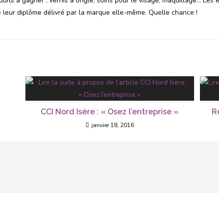
oduits à gagner : vernis à ongle, soins pour le visage, maquillage… Les 
 leur diplôme délivré par la marque elle-même. Quelle chance !
CCI Nord Isère : « Osez l’entreprise »
R
janvier 18, 2016